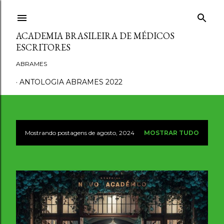
Pular para o conteúdo principal
ACADEMIA BRASILEIRA DE MÉDICOS
ESCRITORES
ABRAMES
ANTOLOGIA ABRAMES 2022
Mostrando postagens de agosto, 2024
MOSTRAR TUDO
P
o
s
t
a