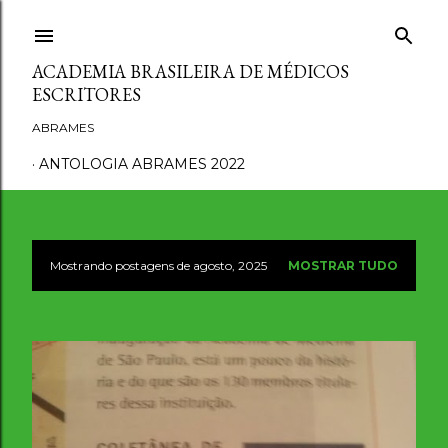
Pular para o conteúdo principal
ACADEMIA BRASILEIRA DE MÉDICOS
ESCRITORES
ABRAMES
ANTOLOGIA ABRAMES 2022
Mostrando postagens de agosto, 2025
MOSTRAR TUDO
P
o
s
t
a